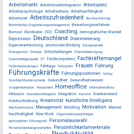
Arbeitsmarkt
Arbeitsplatz
Arbeitsmarktintegration
Arbeitspsychologie
Arbeitsstress
Arbeitsunfähigkeit
Arbeitszufriedenheit
Arbeitszeit
Berufserfahrung
Bewerbungsverfahren
Betriebliches Eingliederungsmanagement
Coaching
Burnout
Bürokratie
CEO
demografischer Wandel
Deutschland
Depression
Diskriminierung
Eigenverantwortung
emotionale Bindung
Energiewende
Entscheidungen
Enneagramm
Entropie
Erwerbsbeteiligung
Fachkräftemangel
Fachkompetenz
Erwerbstätigenquote
EY
Frauen
Führung
Fehltage
Fehlentscheidungen
Fehlzeiten
Führungskräfte
Führungspositionen
Gallup
Gesundheit
Gesundheitswesen
Geschlechtsunterschiede
Homeoffice
Gruppenkohäsion
Hausarbeit
Informationsfluss
Inklusion
Integration
Krankenstand
Innovationsfähigkeit
Karriere
Kreativität
künstliche Intelligenz
Krankschreibung
Motivation
Management
Mobbing
Männer
Machiavellismus
Nachhaltigkeit
New Work
Organisationspsychologie
Personalauswahl
partizipativer Führungsstil
Persönlichkeitsmerkmale
Persönlichkeitseigenschaften
Produktivität