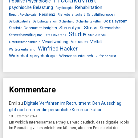
Positive Psychologie
psychische Belastung
Rehabilitation
Psychologie
Resilienz
Report Psychologie
Risikobereitschaft
Selbsthilfegruppen
Sozialsystem
Selbstkontrolle
Selbstregulation
Sicherheit
Sicherheitskultur
Stereotype
Stress
Statista Consumer Insights
Stressabbau
Studie
Stressbewältigung
Stresstoleranz
Studierende
Verantwortung
Vertrauen
Vielfalt
Unternehmenskultur
Winfried Hacker
Werteorientierung
Wirtschaftspsychologie
Wissensaustausch
Zufriedenheit
Kommentare
Emil
zu
Digitale Verfahren im Recruitment: Den Ausschlag
gibt noch immer die persönliche Kommunikation
18. Dezember 2024
Ein wirklich interessanter Beitrag! Es wird deutlich, dass digitale Tools
im Recruiting vieles erleichtern können, aber am Ende bleibt der…