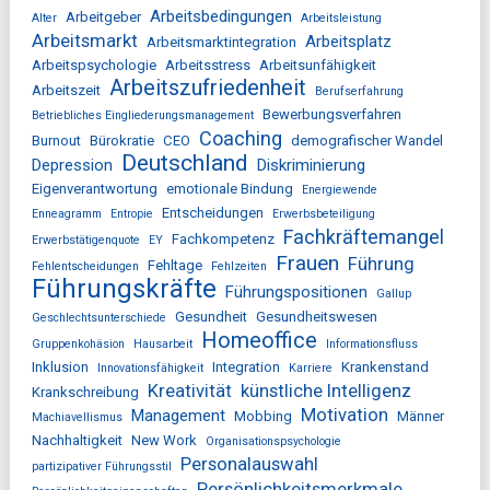
Arbeitsbedingungen
Arbeitgeber
Alter
Arbeitsleistung
Arbeitsmarkt
Arbeitsplatz
Arbeitsmarktintegration
Arbeitspsychologie
Arbeitsstress
Arbeitsunfähigkeit
Arbeitszufriedenheit
Arbeitszeit
Berufserfahrung
Bewerbungsverfahren
Betriebliches Eingliederungsmanagement
Coaching
Burnout
Bürokratie
CEO
demografischer Wandel
Deutschland
Depression
Diskriminierung
Eigenverantwortung
emotionale Bindung
Energiewende
Entscheidungen
Enneagramm
Entropie
Erwerbsbeteiligung
Fachkräftemangel
Fachkompetenz
Erwerbstätigenquote
EY
Frauen
Führung
Fehltage
Fehlentscheidungen
Fehlzeiten
Führungskräfte
Führungspositionen
Gallup
Gesundheit
Gesundheitswesen
Geschlechtsunterschiede
Homeoffice
Gruppenkohäsion
Hausarbeit
Informationsfluss
Inklusion
Integration
Krankenstand
Innovationsfähigkeit
Karriere
Kreativität
künstliche Intelligenz
Krankschreibung
Motivation
Management
Mobbing
Männer
Machiavellismus
Nachhaltigkeit
New Work
Organisationspsychologie
Personalauswahl
partizipativer Führungsstil
Persönlichkeitsmerkmale