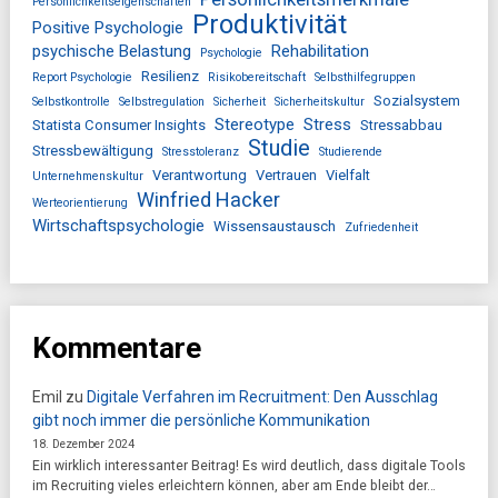
Persönlichkeitseigenschaften
Produktivität
Positive Psychologie
psychische Belastung
Rehabilitation
Psychologie
Resilienz
Report Psychologie
Risikobereitschaft
Selbsthilfegruppen
Sozialsystem
Selbstkontrolle
Selbstregulation
Sicherheit
Sicherheitskultur
Stereotype
Stress
Statista Consumer Insights
Stressabbau
Studie
Stressbewältigung
Stresstoleranz
Studierende
Verantwortung
Vertrauen
Vielfalt
Unternehmenskultur
Winfried Hacker
Werteorientierung
Wirtschaftspsychologie
Wissensaustausch
Zufriedenheit
Kommentare
Emil
zu
Digitale Verfahren im Recruitment: Den Ausschlag
gibt noch immer die persönliche Kommunikation
18. Dezember 2024
Ein wirklich interessanter Beitrag! Es wird deutlich, dass digitale Tools
im Recruiting vieles erleichtern können, aber am Ende bleibt der…