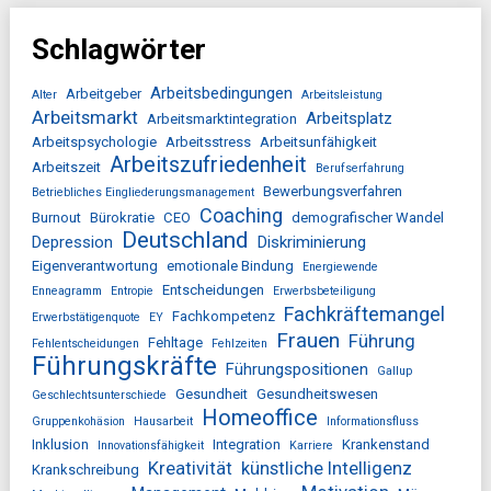
Schlagwörter
Arbeitsbedingungen
Arbeitgeber
Alter
Arbeitsleistung
Arbeitsmarkt
Arbeitsplatz
Arbeitsmarktintegration
Arbeitspsychologie
Arbeitsstress
Arbeitsunfähigkeit
Arbeitszufriedenheit
Arbeitszeit
Berufserfahrung
Bewerbungsverfahren
Betriebliches Eingliederungsmanagement
Coaching
Burnout
Bürokratie
CEO
demografischer Wandel
Deutschland
Depression
Diskriminierung
Eigenverantwortung
emotionale Bindung
Energiewende
Entscheidungen
Enneagramm
Entropie
Erwerbsbeteiligung
Fachkräftemangel
Fachkompetenz
Erwerbstätigenquote
EY
Frauen
Führung
Fehltage
Fehlentscheidungen
Fehlzeiten
Führungskräfte
Führungspositionen
Gallup
Gesundheit
Gesundheitswesen
Geschlechtsunterschiede
Homeoffice
Gruppenkohäsion
Hausarbeit
Informationsfluss
Inklusion
Integration
Krankenstand
Innovationsfähigkeit
Karriere
Kreativität
künstliche Intelligenz
Krankschreibung