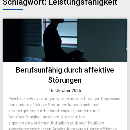
Schlagwort:
Leistungsfähigkeit
Berufsunfähig durch affektive
Störungen
16. Oktober 2025
Psychische Erkrankungen werden immer häufiger. Depression
und andere affektive Störungen können nicht nur
vorübergehende Arbeitsunfähigkeit, sondern auch
Berufsunfähigkeit auslösen. Vor allem bei
eigenverantwortlichen Aufgaben und/oder häufigen
zwischenmenschlichen Arbeits-Kontakten führen affektive