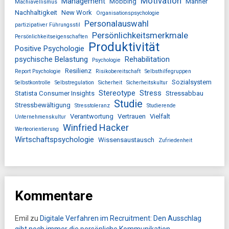
Motivation
Management
Mobbing
Männer
Machiavellismus
Nachhaltigkeit
New Work
Organisationspsychologie
Personalauswahl
partizipativer Führungsstil
Persönlichkeitsmerkmale
Persönlichkeitseigenschaften
Produktivität
Positive Psychologie
psychische Belastung
Rehabilitation
Psychologie
Resilienz
Report Psychologie
Risikobereitschaft
Selbsthilfegruppen
Sozialsystem
Selbstkontrolle
Selbstregulation
Sicherheit
Sicherheitskultur
Stereotype
Stress
Statista Consumer Insights
Stressabbau
Studie
Stressbewältigung
Stresstoleranz
Studierende
Verantwortung
Vertrauen
Vielfalt
Unternehmenskultur
Winfried Hacker
Werteorientierung
Wirtschaftspsychologie
Wissensaustausch
Zufriedenheit
Kommentare
Emil
zu
Digitale Verfahren im Recruitment: Den Ausschlag