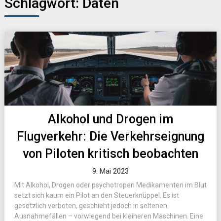
Schlagwort:
Daten
Alkohol und Drogen im
Flugverkehr: Die Verkehrseignung
von Piloten kritisch beobachten
9. Mai 2023
Mit Alkohol, Drogen oder psychotropen Medikamenten im Blut
setzt sich kaum ein Pilot an den Steuerknüppel. Es ist
gesetzlich verboten, geschieht jedoch in seltenen
Ausnahmefällen – vorwiegend bei kleineren Maschinen. Eine