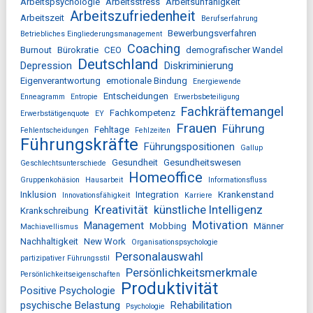
Arbeitspsychologie
Arbeitsstress
Arbeitsunfähigkeit
Arbeitszufriedenheit
Arbeitszeit
Berufserfahrung
Bewerbungsverfahren
Betriebliches Eingliederungsmanagement
Coaching
Burnout
Bürokratie
CEO
demografischer Wandel
Deutschland
Depression
Diskriminierung
Eigenverantwortung
emotionale Bindung
Energiewende
Entscheidungen
Enneagramm
Entropie
Erwerbsbeteiligung
Fachkräftemangel
Fachkompetenz
Erwerbstätigenquote
EY
Frauen
Führung
Fehltage
Fehlentscheidungen
Fehlzeiten
Führungskräfte
Führungspositionen
Gallup
Gesundheit
Gesundheitswesen
Geschlechtsunterschiede
Homeoffice
Gruppenkohäsion
Hausarbeit
Informationsfluss
Inklusion
Integration
Krankenstand
Innovationsfähigkeit
Karriere
Kreativität
künstliche Intelligenz
Krankschreibung
Motivation
Management
Mobbing
Männer
Machiavellismus
Nachhaltigkeit
New Work
Organisationspsychologie
Personalauswahl
partizipativer Führungsstil
Persönlichkeitsmerkmale
Persönlichkeitseigenschaften
Produktivität
Positive Psychologie
psychische Belastung
Rehabilitation
Psychologie