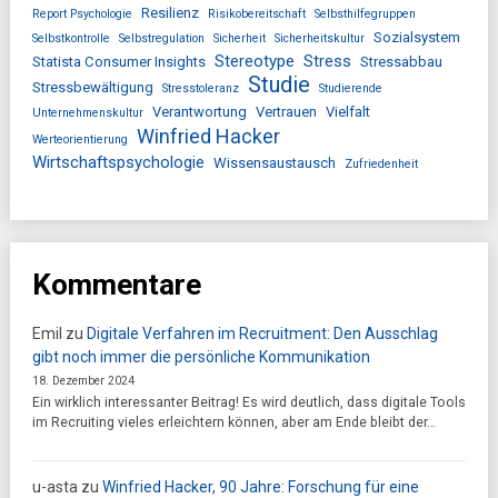
Resilienz
Report Psychologie
Risikobereitschaft
Selbsthilfegruppen
Sozialsystem
Selbstkontrolle
Selbstregulation
Sicherheit
Sicherheitskultur
Stereotype
Stress
Statista Consumer Insights
Stressabbau
Studie
Stressbewältigung
Stresstoleranz
Studierende
Verantwortung
Vertrauen
Vielfalt
Unternehmenskultur
Winfried Hacker
Werteorientierung
Wirtschaftspsychologie
Wissensaustausch
Zufriedenheit
Kommentare
Emil
zu
Digitale Verfahren im Recruitment: Den Ausschlag
gibt noch immer die persönliche Kommunikation
18. Dezember 2024
Ein wirklich interessanter Beitrag! Es wird deutlich, dass digitale Tools
im Recruiting vieles erleichtern können, aber am Ende bleibt der…
u-asta
zu
Winfried Hacker, 90 Jahre: Forschung für eine