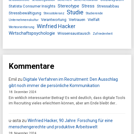
Stereotype
Stress
Statista Consumer Insights
Stressabbau
Studie
Stressbewältigung
Stresstoleranz
Studierende
Verantwortung
Vertrauen
Vielfalt
Unternehmenskultur
Winfried Hacker
Werteorientierung
Wirtschaftspsychologie
Wissensaustausch
Zufriedenheit
Kommentare
Emil
zu
Digitale Verfahren im Recruitment: Den Ausschlag
gibt noch immer die persönliche Kommunikation
18. Dezember 2024
Ein wirklich interessanter Beitrag! Es wird deutlich, dass digitale Tools
im Recruiting vieles erleichtern können, aber am Ende bleibt der…
u-asta
zu
Winfried Hacker, 90 Jahre: Forschung für eine
menschengerechte und produktive Arbeitswelt
28. November 2024