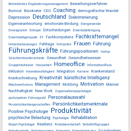
Bewerbungsverfahren
Betriebliches Eingliederungsmanagement
Coaching
Burnout
Bürokratie
CEO
demografischer Wandel
Deutschland
Depression
Diskriminierung
Eigenverantwortung
emotionale Bindung
Energiewende
Entscheidungen
Enneagramm
Entropie
Erwerbsbeteiligung
Fachkräftemangel
Fachkompetenz
Erwerbstätigenquote
EY
Frauen
Führung
Fehltage
Fehlentscheidungen
Fehlzeiten
Führungskräfte
Führungspositionen
Gallup
Gesundheit
Gesundheitswesen
Geschlechtsunterschiede
Homeoffice
Gruppenkohäsion
Hausarbeit
Informationsfluss
Inklusion
Integration
Krankenstand
Innovationsfähigkeit
Karriere
Kreativität
künstliche Intelligenz
Krankschreibung
Motivation
Management
Mobbing
Männer
Machiavellismus
Nachhaltigkeit
New Work
Organisationspsychologie
Personalauswahl
partizipativer Führungsstil
Persönlichkeitsmerkmale
Persönlichkeitseigenschaften
Produktivität
Positive Psychologie
psychische Belastung
Rehabilitation
Psychologie
Resilienz
Report Psychologie
Risikobereitschaft
Selbsthilfegruppen
Sozialsystem
Selbstkontrolle
Selbstregulation
Sicherheit
Sicherheitskultur