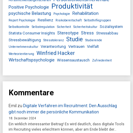
Persönlichkeitseigenschaften
Produktivität
Positive Psychologie
psychische Belastung
Rehabilitation
Psychologie
Resilienz
Report Psychologie
Risikobereitschaft
Selbsthilfegruppen
Sozialsystem
Selbstkontrolle
Selbstregulation
Sicherheit
Sicherheitskultur
Stereotype
Stress
Statista Consumer Insights
Stressabbau
Studie
Stressbewältigung
Stresstoleranz
Studierende
Verantwortung
Vertrauen
Vielfalt
Unternehmenskultur
Winfried Hacker
Werteorientierung
Wirtschaftspsychologie
Wissensaustausch
Zufriedenheit
Kommentare
Emil
zu
Digitale Verfahren im Recruitment: Den Ausschlag
gibt noch immer die persönliche Kommunikation
18. Dezember 2024
Ein wirklich interessanter Beitrag! Es wird deutlich, dass digitale Tools
im Recruiting vieles erleichtern können, aber am Ende bleibt der…