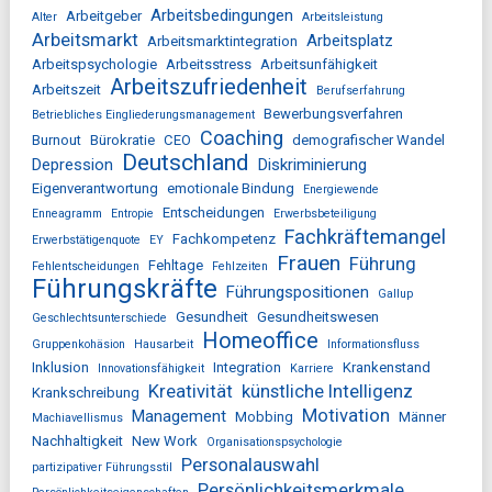
Arbeitsbedingungen
Arbeitgeber
Alter
Arbeitsleistung
Arbeitsmarkt
Arbeitsplatz
Arbeitsmarktintegration
Arbeitspsychologie
Arbeitsstress
Arbeitsunfähigkeit
Arbeitszufriedenheit
Arbeitszeit
Berufserfahrung
Bewerbungsverfahren
Betriebliches Eingliederungsmanagement
Coaching
Burnout
Bürokratie
CEO
demografischer Wandel
Deutschland
Depression
Diskriminierung
Eigenverantwortung
emotionale Bindung
Energiewende
Entscheidungen
Enneagramm
Entropie
Erwerbsbeteiligung
Fachkräftemangel
Fachkompetenz
Erwerbstätigenquote
EY
Frauen
Führung
Fehltage
Fehlentscheidungen
Fehlzeiten
Führungskräfte
Führungspositionen
Gallup
Gesundheit
Gesundheitswesen
Geschlechtsunterschiede
Homeoffice
Gruppenkohäsion
Hausarbeit
Informationsfluss
Inklusion
Integration
Krankenstand
Innovationsfähigkeit
Karriere
Kreativität
künstliche Intelligenz
Krankschreibung
Motivation
Management
Mobbing
Männer
Machiavellismus
Nachhaltigkeit
New Work
Organisationspsychologie
Personalauswahl
partizipativer Führungsstil
Persönlichkeitsmerkmale