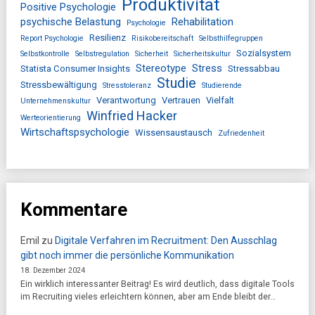
Produktivität
Positive Psychologie
psychische Belastung
Rehabilitation
Psychologie
Resilienz
Report Psychologie
Risikobereitschaft
Selbsthilfegruppen
Sozialsystem
Selbstkontrolle
Selbstregulation
Sicherheit
Sicherheitskultur
Stereotype
Stress
Statista Consumer Insights
Stressabbau
Studie
Stressbewältigung
Stresstoleranz
Studierende
Verantwortung
Vertrauen
Vielfalt
Unternehmenskultur
Winfried Hacker
Werteorientierung
Wirtschaftspsychologie
Wissensaustausch
Zufriedenheit
Kommentare
Emil
zu
Digitale Verfahren im Recruitment: Den Ausschlag
gibt noch immer die persönliche Kommunikation
18. Dezember 2024
Ein wirklich interessanter Beitrag! Es wird deutlich, dass digitale Tools
im Recruiting vieles erleichtern können, aber am Ende bleibt der…