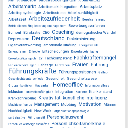
Arbeitgeber
Alter
Arbeitsleistung
Arbeitsmarkt
Arbeitsplatz
Arbeitsmarktintegration
Arbeitspsychologie
Arbeitsstress
Arbeitsunfähigkeit
Arbeitszufriedenheit
Arbeitszeit
Berufserfahrung
Bewerbungsverfahren
Betriebliches Eingliederungsmanagement
Coaching
Burnout
Bürokratie
CEO
demografischer Wandel
Deutschland
Depression
Diskriminierung
Eigenverantwortung
emotionale Bindung
Energiewende
Entscheidungen
Enneagramm
Entropie
Erwerbsbeteiligung
Fachkräftemangel
Fachkompetenz
Erwerbstätigenquote
EY
Frauen
Führung
Fehltage
Fehlentscheidungen
Fehlzeiten
Führungskräfte
Führungspositionen
Gallup
Gesundheit
Gesundheitswesen
Geschlechtsunterschiede
Homeoffice
Gruppenkohäsion
Hausarbeit
Informationsfluss
Inklusion
Integration
Krankenstand
Innovationsfähigkeit
Karriere
Kreativität
künstliche Intelligenz
Krankschreibung
Motivation
Management
Mobbing
Männer
Machiavellismus
Nachhaltigkeit
New Work
Organisationspsychologie
Personalauswahl
partizipativer Führungsstil
Persönlichkeitsmerkmale
Persönlichkeitseigenschaften