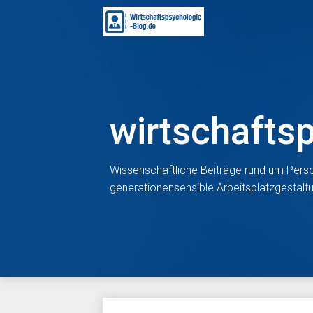
Skip
to
content
wirtschafts
Wissenschaftliche Beiträge rund um Perso
generationensensible Arbeitsplatzgestal