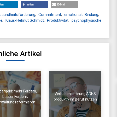
ilen
teilen
E-Mail
Gesundheitsförderung
,
Commitment
,
emotionale Bindung
,
ge
,
Klaus-Helmut Schmidt
,
Produktivität
,
psychophysische
liche Artikel
gergeld: mehr Fordern,
Verhaltensstörung ADHS
besser Fördern,
produktiv im Beruf nutzen
rwaltung reformieren