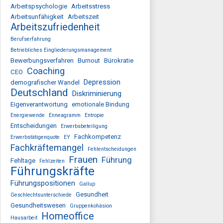
Arbeitspsychologie
Arbeitsstress
Arbeitsunfähigkeit
Arbeitszeit
Arbeitszufriedenheit
Berufserfahrung
Betriebliches Eingliederungsmanagement
Bewerbungsverfahren
Burnout
Bürokratie
Coaching
CEO
Depression
demografischer Wandel
Deutschland
Diskriminierung
Eigenverantwortung
emotionale Bindung
Energiewende
Enneagramm
Entropie
Entscheidungen
Erwerbsbeteiligung
Fachkompetenz
Erwerbstätigenquote
EY
Fachkräftemangel
Fehlentscheidungen
Frauen
Führung
Fehltage
Fehlzeiten
Führungskräfte
Führungspositionen
Gallup
Gesundheit
Geschlechtsunterschiede
Gesundheitswesen
Gruppenkohäsion
Homeoffice
Hausarbeit