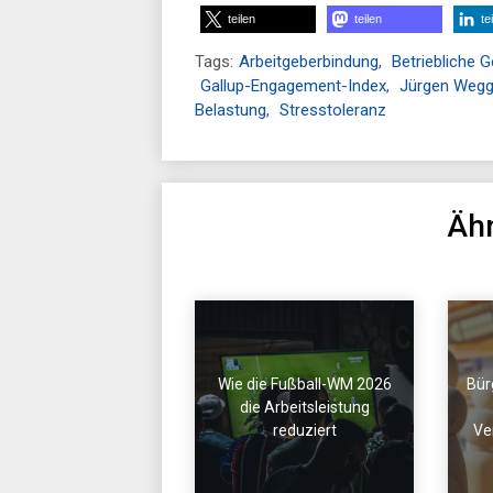
teilen
teilen
te
Tags:
Arbeitgeberbindung
,
Betriebliche 
Gallup-Engagement-Index
,
Jürgen Weg
Belastung
,
Stresstoleranz
Ähn
Wie die Fußball-WM 2026
Bür
die Arbeitsleistung
reduziert
Ve