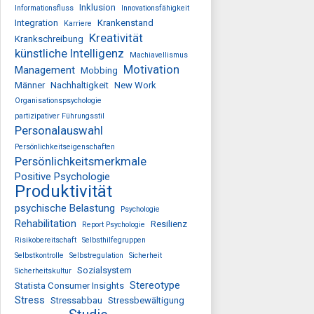
Inklusion
Informationsfluss
Innovationsfähigkeit
Integration
Krankenstand
Karriere
Kreativität
Krankschreibung
künstliche Intelligenz
Machiavellismus
Motivation
Management
Mobbing
Männer
Nachhaltigkeit
New Work
Organisationspsychologie
partizipativer Führungsstil
Personalauswahl
Persönlichkeitseigenschaften
Persönlichkeitsmerkmale
Positive Psychologie
Produktivität
psychische Belastung
Psychologie
Rehabilitation
Resilienz
Report Psychologie
Risikobereitschaft
Selbsthilfegruppen
Selbstkontrolle
Selbstregulation
Sicherheit
Sozialsystem
Sicherheitskultur
Stereotype
Statista Consumer Insights
Stress
Stressabbau
Stressbewältigung