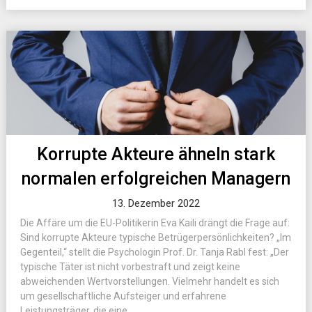
Korrupte Akteure ähneln stark
normalen erfolgreichen Managern
13. Dezember 2022
Die Affäre um die EU-Politikerin Eva Kaili drängt die Frage auf:
Sind korrupte Akteure typische Betrügerpersönlichkeiten? „Im
Gegenteil,“ stellt die Psychologin Prof. Dr. Tanja Rabl fest: „Der
typische Täter ist nicht vorbestraft und zeigt keine
abweichenden Wertvorstellungen. Vielmehr handelt es sich
um gesellschaftliche Aufsteiger und erfahrene
Leistungsträger, die eine...