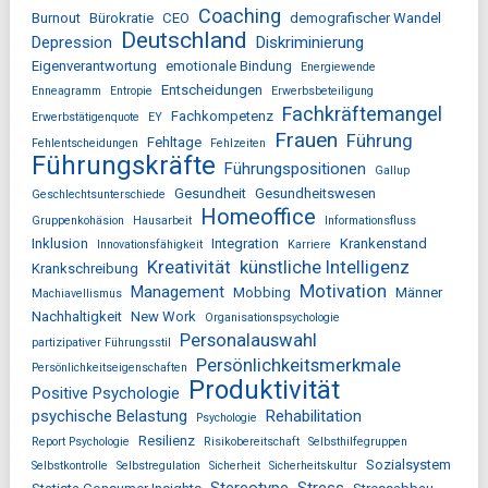
Coaching
Burnout
Bürokratie
CEO
demografischer Wandel
Deutschland
Depression
Diskriminierung
Eigenverantwortung
emotionale Bindung
Energiewende
Entscheidungen
Enneagramm
Entropie
Erwerbsbeteiligung
Fachkräftemangel
Fachkompetenz
Erwerbstätigenquote
EY
Frauen
Führung
Fehltage
Fehlentscheidungen
Fehlzeiten
Führungskräfte
Führungspositionen
Gallup
Gesundheit
Gesundheitswesen
Geschlechtsunterschiede
Homeoffice
Gruppenkohäsion
Hausarbeit
Informationsfluss
Inklusion
Integration
Krankenstand
Innovationsfähigkeit
Karriere
Kreativität
künstliche Intelligenz
Krankschreibung
Motivation
Management
Mobbing
Männer
Machiavellismus
Nachhaltigkeit
New Work
Organisationspsychologie
Personalauswahl
partizipativer Führungsstil
Persönlichkeitsmerkmale
Persönlichkeitseigenschaften
Produktivität
Positive Psychologie
psychische Belastung
Rehabilitation
Psychologie
Resilienz
Report Psychologie
Risikobereitschaft
Selbsthilfegruppen
Sozialsystem
Selbstkontrolle
Selbstregulation
Sicherheit
Sicherheitskultur
Stereotype
Stress