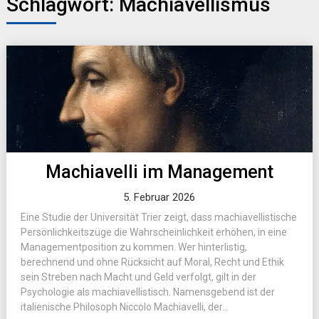
Schlagwort:
Machiavellismus
Machiavelli im Management
5. Februar 2026
Eine Studie der Universität Trier zeigt, dass machiavellistische
Persönlichkeitszüge die Wahrscheinlichkeit erhöhen, in eine
Managementposition zu kommen. Wer hinterlistig,
berechnend und ohne Rücksicht auf Moral, Recht und Ethik
sein Streben nach Macht und Geld verfolgt, gilt in der
Psychologie als machiavellistisch. Namensgebend ist der
italienische Philosoph Niccolo Machiavelli, der...