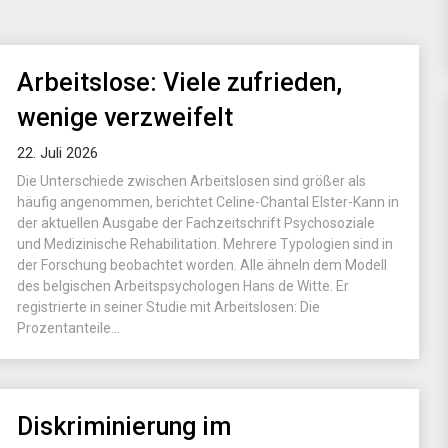
Arbeitslose: Viele zufrieden,
wenige verzweifelt
22. Juli 2026
Die Unterschiede zwischen Arbeitslosen sind größer als
häufig angenommen, berichtet Celine-Chantal Elster-Kann in
der aktuellen Ausgabe der Fachzeitschrift Psychosoziale
und Medizinische Rehabilitation. Mehrere Typologien sind in
der Forschung beobachtet worden. Alle ähneln dem Modell
des belgischen Arbeitspsychologen Hans de Witte. Er
registrierte in seiner Studie mit Arbeitslosen: Die
Prozentanteile...
Diskriminierung im