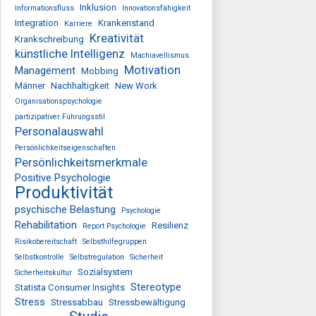
Inklusion
Informationsfluss
Innovationsfähigkeit
Integration
Krankenstand
Karriere
Kreativität
Krankschreibung
künstliche Intelligenz
Machiavellismus
Motivation
Management
Mobbing
Männer
Nachhaltigkeit
New Work
Organisationspsychologie
partizipativer Führungsstil
Personalauswahl
Persönlichkeitseigenschaften
Persönlichkeitsmerkmale
Positive Psychologie
Produktivität
psychische Belastung
Psychologie
Rehabilitation
Resilienz
Report Psychologie
Risikobereitschaft
Selbsthilfegruppen
Selbstkontrolle
Selbstregulation
Sicherheit
Sozialsystem
Sicherheitskultur
Stereotype
Statista Consumer Insights
Stress
Stressabbau
Stressbewältigung