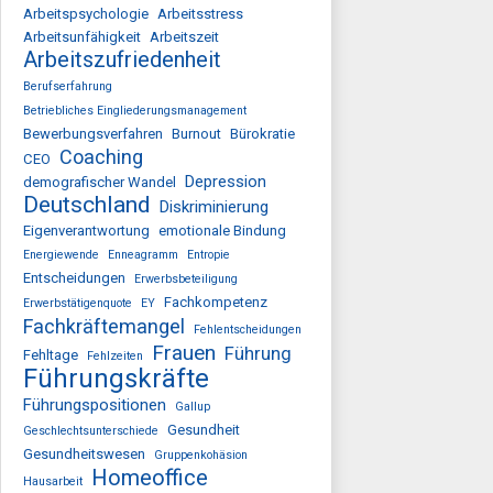
Arbeitspsychologie
Arbeitsstress
Arbeitsunfähigkeit
Arbeitszeit
Arbeitszufriedenheit
Berufserfahrung
Betriebliches Eingliederungsmanagement
Bewerbungsverfahren
Burnout
Bürokratie
Coaching
CEO
Depression
demografischer Wandel
Deutschland
Diskriminierung
Eigenverantwortung
emotionale Bindung
Energiewende
Enneagramm
Entropie
Entscheidungen
Erwerbsbeteiligung
Fachkompetenz
Erwerbstätigenquote
EY
Fachkräftemangel
Fehlentscheidungen
Frauen
Führung
Fehltage
Fehlzeiten
Führungskräfte
Führungspositionen
Gallup
Gesundheit
Geschlechtsunterschiede
Gesundheitswesen
Gruppenkohäsion
Homeoffice
Hausarbeit