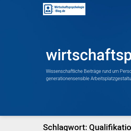
Skip
to
content
wirtschafts
Wissenschaftliche Beiträge rund um Perso
generationensensible Arbeitsplatzgestal
Schlagwort:
Qualifikati