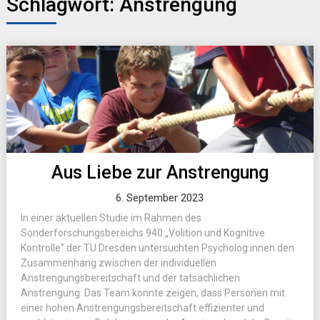
Schlagwort:
Anstrengung
Aus Liebe zur Anstrengung
6. September 2023
In einer aktuellen Studie im Rahmen des
Sonderforschungsbereichs 940 „Volition und Kognitive
Kontrolle“ der TU Dresden untersuchten Psycholog:innen den
Zusammenhang zwischen der individuellen
Anstrengungsbereitschaft und der tatsächlichen
Anstrengung. Das Team konnte zeigen, dass Personen mit
einer hohen Anstrengungsbereitschaft effizienter und