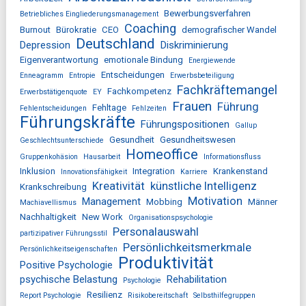
Bewerbungsverfahren
Betriebliches Eingliederungsmanagement
Coaching
Burnout
Bürokratie
CEO
demografischer Wandel
Deutschland
Depression
Diskriminierung
Eigenverantwortung
emotionale Bindung
Energiewende
Entscheidungen
Enneagramm
Entropie
Erwerbsbeteiligung
Fachkräftemangel
Fachkompetenz
Erwerbstätigenquote
EY
Frauen
Führung
Fehltage
Fehlentscheidungen
Fehlzeiten
Führungskräfte
Führungspositionen
Gallup
Gesundheit
Gesundheitswesen
Geschlechtsunterschiede
Homeoffice
Gruppenkohäsion
Hausarbeit
Informationsfluss
Inklusion
Integration
Krankenstand
Innovationsfähigkeit
Karriere
Kreativität
künstliche Intelligenz
Krankschreibung
Motivation
Management
Mobbing
Männer
Machiavellismus
Nachhaltigkeit
New Work
Organisationspsychologie
Personalauswahl
partizipativer Führungsstil
Persönlichkeitsmerkmale
Persönlichkeitseigenschaften
Produktivität
Positive Psychologie
psychische Belastung
Rehabilitation
Psychologie
Resilienz
Report Psychologie
Risikobereitschaft
Selbsthilfegruppen