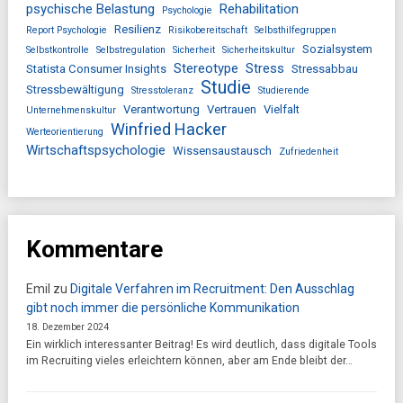
psychische Belastung
Rehabilitation
Psychologie
Resilienz
Report Psychologie
Risikobereitschaft
Selbsthilfegruppen
Sozialsystem
Selbstkontrolle
Selbstregulation
Sicherheit
Sicherheitskultur
Stereotype
Stress
Statista Consumer Insights
Stressabbau
Studie
Stressbewältigung
Stresstoleranz
Studierende
Verantwortung
Vertrauen
Vielfalt
Unternehmenskultur
Winfried Hacker
Werteorientierung
Wirtschaftspsychologie
Wissensaustausch
Zufriedenheit
Kommentare
Emil
zu
Digitale Verfahren im Recruitment: Den Ausschlag
gibt noch immer die persönliche Kommunikation
18. Dezember 2024
Ein wirklich interessanter Beitrag! Es wird deutlich, dass digitale Tools
im Recruiting vieles erleichtern können, aber am Ende bleibt der…