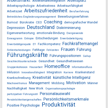
Arbeitsmarkt
Arbeitsplatz
Arbeitsmarktintegration
Arbeitspsychologie
Arbeitsstress
Arbeitsunfähigkeit
Arbeitszufriedenheit
Arbeitszeit
Berufserfahrung
Bewerbungsverfahren
Betriebliches Eingliederungsmanagement
Coaching
Burnout
Bürokratie
CEO
demografischer Wandel
Deutschland
Depression
Diskriminierung
Eigenverantwortung
emotionale Bindung
Energiewende
Entscheidungen
Enneagramm
Entropie
Erwerbsbeteiligung
Fachkräftemangel
Fachkompetenz
Erwerbstätigenquote
EY
Frauen
Führung
Fehltage
Fehlentscheidungen
Fehlzeiten
Führungskräfte
Führungspositionen
Gallup
Gesundheit
Gesundheitswesen
Geschlechtsunterschiede
Homeoffice
Gruppenkohäsion
Hausarbeit
Informationsfluss
Inklusion
Integration
Krankenstand
Innovationsfähigkeit
Karriere
Kreativität
künstliche Intelligenz
Krankschreibung
Motivation
Management
Mobbing
Männer
Machiavellismus
Nachhaltigkeit
New Work
Organisationspsychologie
Personalauswahl
partizipativer Führungsstil
Persönlichkeitsmerkmale
Persönlichkeitseigenschaften
Produktivität
Positive Psychologie