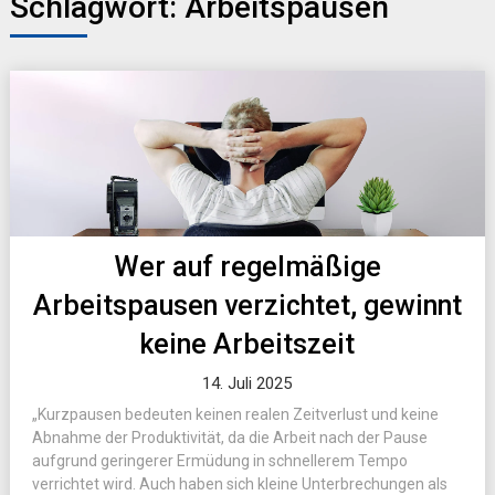
Schlagwort:
Arbeitspausen
Wer auf regelmäßige
Arbeitspausen verzichtet, gewinnt
keine Arbeitszeit
14. Juli 2025
„Kurzpausen bedeuten keinen realen Zeitverlust und keine
Abnahme der Produktivität, da die Arbeit nach der Pause
aufgrund geringerer Ermüdung in schnellerem Tempo
verrichtet wird. Auch haben sich kleine Unterbrechungen als