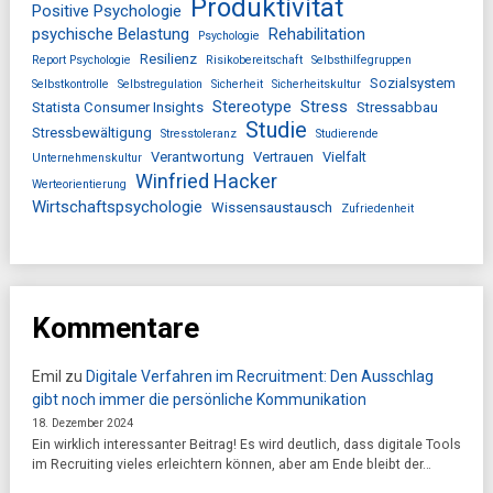
Produktivität
Positive Psychologie
psychische Belastung
Rehabilitation
Psychologie
Resilienz
Report Psychologie
Risikobereitschaft
Selbsthilfegruppen
Sozialsystem
Selbstkontrolle
Selbstregulation
Sicherheit
Sicherheitskultur
Stereotype
Stress
Statista Consumer Insights
Stressabbau
Studie
Stressbewältigung
Stresstoleranz
Studierende
Verantwortung
Vertrauen
Vielfalt
Unternehmenskultur
Winfried Hacker
Werteorientierung
Wirtschaftspsychologie
Wissensaustausch
Zufriedenheit
Kommentare
Emil
zu
Digitale Verfahren im Recruitment: Den Ausschlag
gibt noch immer die persönliche Kommunikation
18. Dezember 2024
Ein wirklich interessanter Beitrag! Es wird deutlich, dass digitale Tools
im Recruiting vieles erleichtern können, aber am Ende bleibt der…