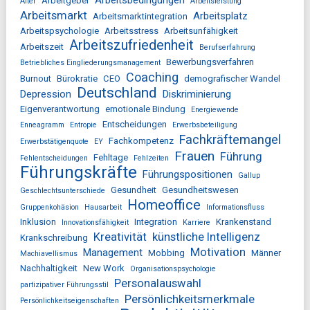
Arbeitgeber
Alter
Arbeitsleistung
Arbeitsmarkt
Arbeitsplatz
Arbeitsmarktintegration
Arbeitspsychologie
Arbeitsstress
Arbeitsunfähigkeit
Arbeitszufriedenheit
Arbeitszeit
Berufserfahrung
Bewerbungsverfahren
Betriebliches Eingliederungsmanagement
Coaching
Burnout
Bürokratie
CEO
demografischer Wandel
Deutschland
Depression
Diskriminierung
Eigenverantwortung
emotionale Bindung
Energiewende
Entscheidungen
Enneagramm
Entropie
Erwerbsbeteiligung
Fachkräftemangel
Fachkompetenz
Erwerbstätigenquote
EY
Frauen
Führung
Fehltage
Fehlentscheidungen
Fehlzeiten
Führungskräfte
Führungspositionen
Gallup
Gesundheit
Gesundheitswesen
Geschlechtsunterschiede
Homeoffice
Gruppenkohäsion
Hausarbeit
Informationsfluss
Inklusion
Integration
Krankenstand
Innovationsfähigkeit
Karriere
Kreativität
künstliche Intelligenz
Krankschreibung
Motivation
Management
Mobbing
Männer
Machiavellismus
Nachhaltigkeit
New Work
Organisationspsychologie
Personalauswahl
partizipativer Führungsstil
Persönlichkeitsmerkmale
Persönlichkeitseigenschaften