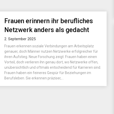
Frauen erinnern ihr berufliches
Netzwerk anders als gedacht
2. September 2025
Frauen erkennen soziale Verbindungen am Arbeitsplatz
genauer, doch Männer nutzen Netzwerke erfolgreicher für
ihren Aufstieg. Neue Forschung zeigt: Frauen haben einen
Vorteil, doch verlieren ihn genau dort, wo Netzwerke offen,
unübersichtlich und oftmals entscheidend für Karrieren sind.
Frauen haben ein feineres Gespür für Beziehungen im
Berufsleben. Sie erkennen präziser,...