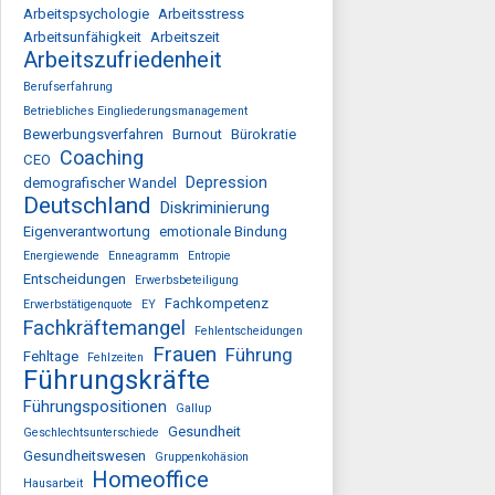
Arbeitspsychologie
Arbeitsstress
Arbeitsunfähigkeit
Arbeitszeit
Arbeitszufriedenheit
Berufserfahrung
Betriebliches Eingliederungsmanagement
Bewerbungsverfahren
Burnout
Bürokratie
Coaching
CEO
Depression
demografischer Wandel
Deutschland
Diskriminierung
Eigenverantwortung
emotionale Bindung
Energiewende
Enneagramm
Entropie
Entscheidungen
Erwerbsbeteiligung
Fachkompetenz
Erwerbstätigenquote
EY
Fachkräftemangel
Fehlentscheidungen
Frauen
Führung
Fehltage
Fehlzeiten
Führungskräfte
Führungspositionen
Gallup
Gesundheit
Geschlechtsunterschiede
Gesundheitswesen
Gruppenkohäsion
Homeoffice
Hausarbeit