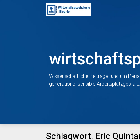
Skip
to
content
wirtschafts
Wissenschaftliche Beiträge rund um Perso
generationensensible Arbeitsplatzgestal
Schlagwort:
Eric Quinta