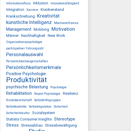
Inklusion
Informationsfluss
Innovationsfähigkeit
Integration
Krankenstand
Karriere
Kreativität
Krankschreibung
künstliche Intelligenz
Machiavellismus
Motivation
Management
Mobbing
Männer
Nachhaltigkeit
New Work
Organisationspsychologie
partizipativer Führungsstil
Personalauswahl
Persönlichkeitseigenschaften
Persönlichkeitsmerkmale
Positive Psychologie
Produktivität
psychische Belastung
Psychologie
Rehabilitation
Resilienz
Report Psychologie
Risikobereitschaft
Selbsthilfegruppen
Selbstkontrolle
Selbstregulation
Sicherheit
Sozialsystem
Sicherheitskultur
Stereotype
Statista Consumer Insights
Stress
Stressabbau
Stressbewältigung