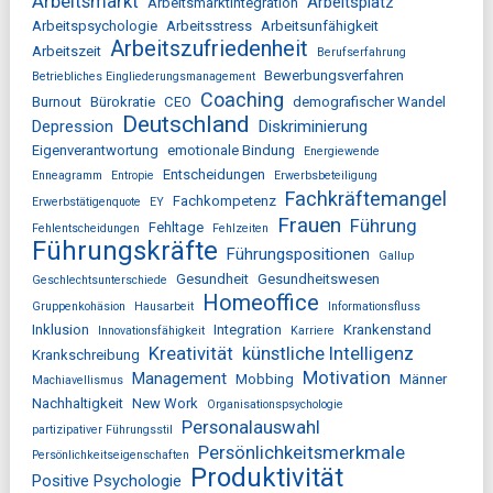
Arbeitsmarkt
Arbeitsplatz
Arbeitsmarktintegration
Arbeitspsychologie
Arbeitsstress
Arbeitsunfähigkeit
Arbeitszufriedenheit
Arbeitszeit
Berufserfahrung
Bewerbungsverfahren
Betriebliches Eingliederungsmanagement
Coaching
Burnout
Bürokratie
CEO
demografischer Wandel
Deutschland
Depression
Diskriminierung
Eigenverantwortung
emotionale Bindung
Energiewende
Entscheidungen
Enneagramm
Entropie
Erwerbsbeteiligung
Fachkräftemangel
Fachkompetenz
Erwerbstätigenquote
EY
Frauen
Führung
Fehltage
Fehlentscheidungen
Fehlzeiten
Führungskräfte
Führungspositionen
Gallup
Gesundheit
Gesundheitswesen
Geschlechtsunterschiede
Homeoffice
Gruppenkohäsion
Hausarbeit
Informationsfluss
Inklusion
Integration
Krankenstand
Innovationsfähigkeit
Karriere
Kreativität
künstliche Intelligenz
Krankschreibung
Motivation
Management
Mobbing
Männer
Machiavellismus
Nachhaltigkeit
New Work
Organisationspsychologie
Personalauswahl
partizipativer Führungsstil
Persönlichkeitsmerkmale
Persönlichkeitseigenschaften
Produktivität
Positive Psychologie