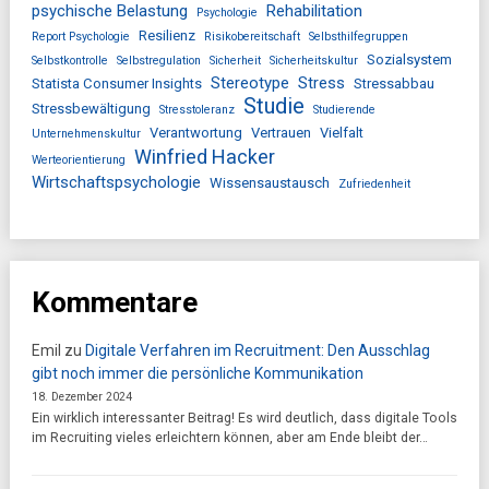
psychische Belastung
Rehabilitation
Psychologie
Resilienz
Report Psychologie
Risikobereitschaft
Selbsthilfegruppen
Sozialsystem
Selbstkontrolle
Selbstregulation
Sicherheit
Sicherheitskultur
Stereotype
Stress
Statista Consumer Insights
Stressabbau
Studie
Stressbewältigung
Stresstoleranz
Studierende
Verantwortung
Vertrauen
Vielfalt
Unternehmenskultur
Winfried Hacker
Werteorientierung
Wirtschaftspsychologie
Wissensaustausch
Zufriedenheit
Kommentare
Emil
zu
Digitale Verfahren im Recruitment: Den Ausschlag
gibt noch immer die persönliche Kommunikation
18. Dezember 2024
Ein wirklich interessanter Beitrag! Es wird deutlich, dass digitale Tools
im Recruiting vieles erleichtern können, aber am Ende bleibt der…