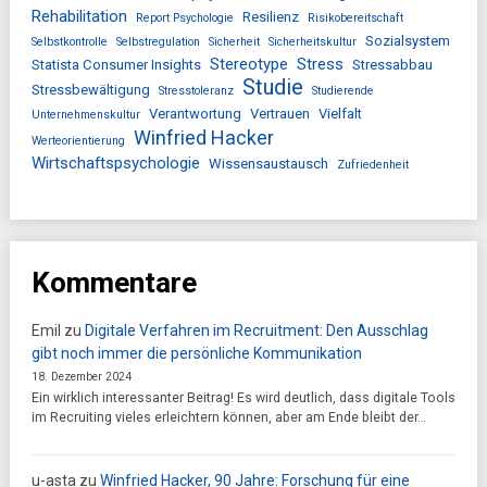
Rehabilitation
Resilienz
Report Psychologie
Risikobereitschaft
Sozialsystem
Selbstkontrolle
Selbstregulation
Sicherheit
Sicherheitskultur
Stereotype
Stress
Statista Consumer Insights
Stressabbau
Studie
Stressbewältigung
Stresstoleranz
Studierende
Verantwortung
Vertrauen
Vielfalt
Unternehmenskultur
Winfried Hacker
Werteorientierung
Wirtschaftspsychologie
Wissensaustausch
Zufriedenheit
Kommentare
Emil
zu
Digitale Verfahren im Recruitment: Den Ausschlag
gibt noch immer die persönliche Kommunikation
18. Dezember 2024
Ein wirklich interessanter Beitrag! Es wird deutlich, dass digitale Tools
im Recruiting vieles erleichtern können, aber am Ende bleibt der…
u-asta
zu
Winfried Hacker, 90 Jahre: Forschung für eine