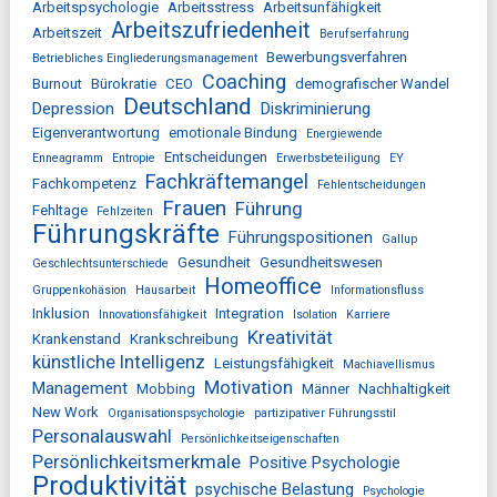
Arbeitspsychologie
Arbeitsstress
Arbeitsunfähigkeit
Arbeitszufriedenheit
Arbeitszeit
Berufserfahrung
Bewerbungsverfahren
Betriebliches Eingliederungsmanagement
Coaching
Burnout
Bürokratie
CEO
demografischer Wandel
Deutschland
Depression
Diskriminierung
Eigenverantwortung
emotionale Bindung
Energiewende
Entscheidungen
Enneagramm
Entropie
Erwerbsbeteiligung
EY
Fachkräftemangel
Fachkompetenz
Fehlentscheidungen
Frauen
Führung
Fehltage
Fehlzeiten
Führungskräfte
Führungspositionen
Gallup
Gesundheit
Gesundheitswesen
Geschlechtsunterschiede
Homeoffice
Gruppenkohäsion
Hausarbeit
Informationsfluss
Inklusion
Integration
Innovationsfähigkeit
Isolation
Karriere
Kreativität
Krankenstand
Krankschreibung
künstliche Intelligenz
Leistungsfähigkeit
Machiavellismus
Motivation
Management
Mobbing
Männer
Nachhaltigkeit
New Work
Organisationspsychologie
partizipativer Führungsstil
Personalauswahl
Persönlichkeitseigenschaften
Persönlichkeitsmerkmale
Positive Psychologie
Produktivität
psychische Belastung
Psychologie