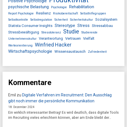
Positive Psychologie
psychische Belastung
Rehabilitation
Psychologie
Resilienz
Report Psychologie
Risikobereitschaft
Selbsthilfegruppen
Sozialsystem
Selbstkontrolle
Selbstregulation
Sicherheit
Sicherheitskultur
Stereotype
Stress
Statista Consumer Insights
Stressabbau
Studie
Stressbewältigung
Stresstoleranz
Studierende
Verantwortung
Vertrauen
Vielfalt
Unternehmenskultur
Winfried Hacker
Werteorientierung
Wirtschaftspsychologie
Wissensaustausch
Zufriedenheit
Kommentare
Emil
zu
Digitale Verfahren im Recruitment: Den Ausschlag
gibt noch immer die persönliche Kommunikation
18. Dezember 2024
Ein wirklich interessanter Beitrag! Es wird deutlich, dass digitale Tools
im Recruiting vieles erleichtern können, aber am Ende bleibt der…