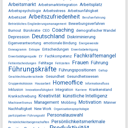
Arbeitsmarkt
Arbeitsplatz
Arbeitsmarktintegration
Arbeitspsychologie
Arbeitsstress
Arbeitsunfähigkeit
Arbeitszufriedenheit
Arbeitszeit
Berufserfahrung
Bewerbungsverfahren
Betriebliches Eingliederungsmanagement
Coaching
Burnout
Bürokratie
CEO
demografischer Wandel
Deutschland
Depression
Diskriminierung
Eigenverantwortung
emotionale Bindung
Energiewende
Entscheidungen
Enneagramm
Entropie
Erwerbsbeteiligung
Fachkräftemangel
Fachkompetenz
Erwerbstätigenquote
EY
Frauen
Führung
Fehltage
Fehlentscheidungen
Fehlzeiten
Führungskräfte
Führungspositionen
Gallup
Gesundheit
Gesundheitswesen
Geschlechtsunterschiede
Homeoffice
Gruppenkohäsion
Hausarbeit
Informationsfluss
Inklusion
Integration
Krankenstand
Innovationsfähigkeit
Karriere
Kreativität
künstliche Intelligenz
Krankschreibung
Motivation
Management
Mobbing
Männer
Machiavellismus
Nachhaltigkeit
New Work
Organisationspsychologie
Personalauswahl
partizipativer Führungsstil
Persönlichkeitsmerkmale
Persönlichkeitseigenschaften
Produktivität