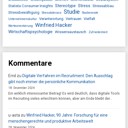
Stereotype
Stress
Statista Consumer Insights
Stressabbau
Studie
Stressbewältigung
Stresstoleranz
Studierende
Verantwortung
Vertrauen
Vielfalt
Unternehmenskultur
Winfried Hacker
Werteorientierung
Wirtschaftspsychologie
Wissensaustausch
Zufriedenheit
Kommentare
Emil
zu
Digitale Verfahren im Recruitment: Den Ausschlag
gibt noch immer die persönliche Kommunikation
18. Dezember 2024
Ein wirklich interessanter Beitrag! Es wird deutlich, dass digitale Tools
im Recruiting vieles erleichtern können, aber am Ende bleibt der…
u-asta
zu
Winfried Hacker, 90 Jahre: Forschung für eine
menschengerechte und produktive Arbeitswelt
28. November 2024