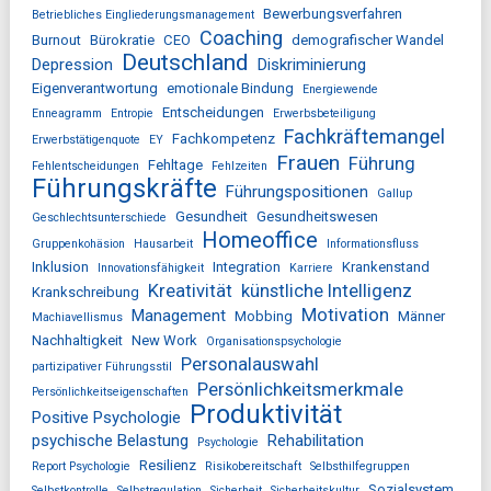
Bewerbungsverfahren
Betriebliches Eingliederungsmanagement
Coaching
Burnout
Bürokratie
CEO
demografischer Wandel
Deutschland
Depression
Diskriminierung
Eigenverantwortung
emotionale Bindung
Energiewende
Entscheidungen
Enneagramm
Entropie
Erwerbsbeteiligung
Fachkräftemangel
Fachkompetenz
Erwerbstätigenquote
EY
Frauen
Führung
Fehltage
Fehlentscheidungen
Fehlzeiten
Führungskräfte
Führungspositionen
Gallup
Gesundheit
Gesundheitswesen
Geschlechtsunterschiede
Homeoffice
Gruppenkohäsion
Hausarbeit
Informationsfluss
Inklusion
Integration
Krankenstand
Innovationsfähigkeit
Karriere
Kreativität
künstliche Intelligenz
Krankschreibung
Motivation
Management
Mobbing
Männer
Machiavellismus
Nachhaltigkeit
New Work
Organisationspsychologie
Personalauswahl
partizipativer Führungsstil
Persönlichkeitsmerkmale
Persönlichkeitseigenschaften
Produktivität
Positive Psychologie
psychische Belastung
Rehabilitation
Psychologie
Resilienz
Report Psychologie
Risikobereitschaft
Selbsthilfegruppen
Sozialsystem
Selbstkontrolle
Selbstregulation
Sicherheit
Sicherheitskultur