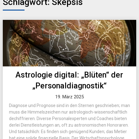
Schlagwort:
Skepsis
Astrologie digital: „Blüten“ der
„Personaldiagnostik“
19. März 2025
Diagnose und Prognose sind in den Sternen geschrieben; man
muss die Himmelszeichen nur astrologisch-wissenschaftlich
dechiffrieren. Diverse Personalexperten und Coaches bieten
derlei Dienstleistungen an, oft zu astronomischen Honoraren.
Und tatsächlich: Es finden sich genügend Kunden; das Metier
hat eine solide finanzielle Basis. Der Wirtschaftspsychologe