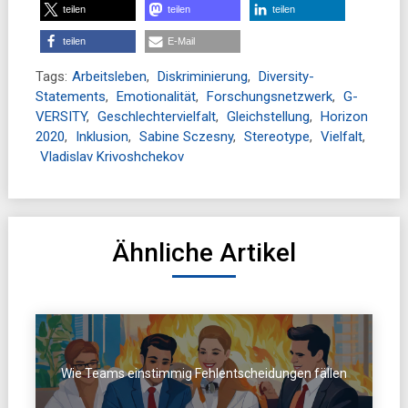
teilen
teilen
teilen
teilen
E-Mail
Tags:
Arbeitsleben
,
Diskriminierung
,
Diversity-
Statements
,
Emotionalität
,
Forschungsnetzwerk
,
G-
VERSITY
,
Geschlechtervielfalt
,
Gleichstellung
,
Horizon
2020
,
Inklusion
,
Sabine Sczesny
,
Stereotype
,
Vielfalt
,
Vladislav Krivoshchekov
Ähnliche Artikel
Wie Teams einstimmig Fehlentscheidungen fällen