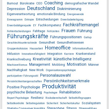
Coaching
Burnout
Bürokratie
CEO
demografischer Wandel
Deutschland
Depression
Diskriminierung
Eigenverantwortung
emotionale Bindung
Energiewende
Entscheidungen
Enneagramm
Entropie
Erwerbsbeteiligung
Fachkräftemangel
Fachkompetenz
Erwerbstätigenquote
EY
Frauen
Führung
Fehltage
Fehlentscheidungen
Fehlzeiten
Führungskräfte
Führungspositionen
Gallup
Gesundheit
Gesundheitswesen
Geschlechtsunterschiede
Homeoffice
Gruppenkohäsion
Hausarbeit
Informationsfluss
Inklusion
Integration
Krankenstand
Innovationsfähigkeit
Karriere
Kreativität
künstliche Intelligenz
Krankschreibung
Motivation
Management
Mobbing
Männer
Machiavellismus
Nachhaltigkeit
New Work
Organisationspsychologie
Personalauswahl
partizipativer Führungsstil
Persönlichkeitsmerkmale
Persönlichkeitseigenschaften
Produktivität
Positive Psychologie
psychische Belastung
Rehabilitation
Psychologie
Resilienz
Report Psychologie
Risikobereitschaft
Selbsthilfegruppen
Sozialsystem
Selbstkontrolle
Selbstregulation
Sicherheit
Sicherheitskultur
Stereotype
Stress
Statista Consumer Insights
Stressabbau