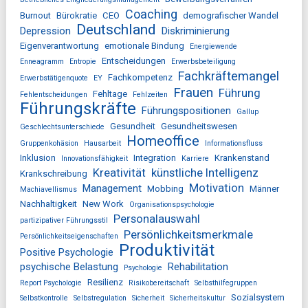
Coaching
Burnout
Bürokratie
CEO
demografischer Wandel
Deutschland
Depression
Diskriminierung
Eigenverantwortung
emotionale Bindung
Energiewende
Entscheidungen
Enneagramm
Entropie
Erwerbsbeteiligung
Fachkräftemangel
Fachkompetenz
Erwerbstätigenquote
EY
Frauen
Führung
Fehltage
Fehlentscheidungen
Fehlzeiten
Führungskräfte
Führungspositionen
Gallup
Gesundheit
Gesundheitswesen
Geschlechtsunterschiede
Homeoffice
Gruppenkohäsion
Hausarbeit
Informationsfluss
Inklusion
Integration
Krankenstand
Innovationsfähigkeit
Karriere
Kreativität
künstliche Intelligenz
Krankschreibung
Motivation
Management
Mobbing
Männer
Machiavellismus
Nachhaltigkeit
New Work
Organisationspsychologie
Personalauswahl
partizipativer Führungsstil
Persönlichkeitsmerkmale
Persönlichkeitseigenschaften
Produktivität
Positive Psychologie
psychische Belastung
Rehabilitation
Psychologie
Resilienz
Report Psychologie
Risikobereitschaft
Selbsthilfegruppen
Sozialsystem
Selbstkontrolle
Selbstregulation
Sicherheit
Sicherheitskultur