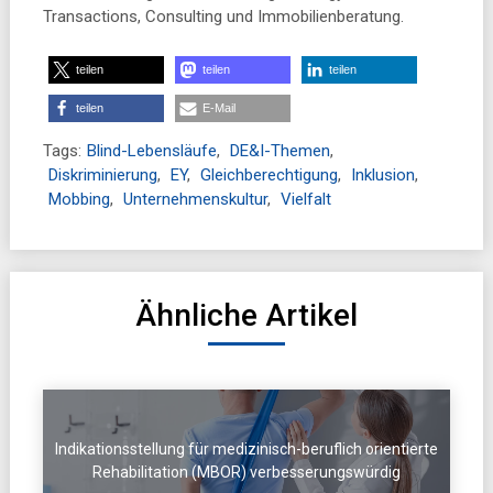
Transactions, Consulting und Immobilienberatung.
teilen
teilen
teilen
teilen
E-Mail
Tags:
Blind-Lebensläufe
,
DE&I-Themen
,
Diskriminierung
,
EY
,
Gleichberechtigung
,
Inklusion
,
Mobbing
,
Unternehmenskultur
,
Vielfalt
Ähnliche Artikel
Indikationsstellung für medizinisch-beruflich orientierte
Rehabilitation (MBOR) verbesserungswürdig