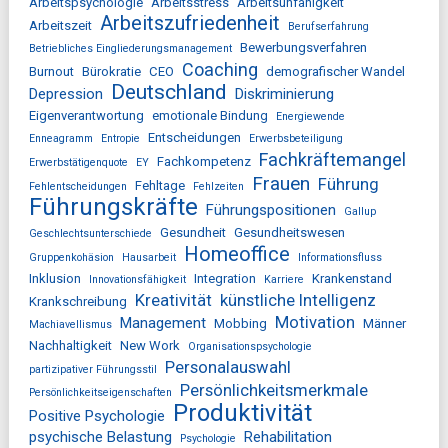
Arbeitspsychologie
Arbeitsstress
Arbeitsunfähigkeit
Arbeitszufriedenheit
Arbeitszeit
Berufserfahrung
Bewerbungsverfahren
Betriebliches Eingliederungsmanagement
Coaching
Burnout
Bürokratie
CEO
demografischer Wandel
Deutschland
Depression
Diskriminierung
Eigenverantwortung
emotionale Bindung
Energiewende
Entscheidungen
Enneagramm
Entropie
Erwerbsbeteiligung
Fachkräftemangel
Fachkompetenz
Erwerbstätigenquote
EY
Frauen
Führung
Fehltage
Fehlentscheidungen
Fehlzeiten
Führungskräfte
Führungspositionen
Gallup
Gesundheit
Gesundheitswesen
Geschlechtsunterschiede
Homeoffice
Gruppenkohäsion
Hausarbeit
Informationsfluss
Inklusion
Integration
Krankenstand
Innovationsfähigkeit
Karriere
Kreativität
künstliche Intelligenz
Krankschreibung
Motivation
Management
Mobbing
Männer
Machiavellismus
Nachhaltigkeit
New Work
Organisationspsychologie
Personalauswahl
partizipativer Führungsstil
Persönlichkeitsmerkmale
Persönlichkeitseigenschaften
Produktivität
Positive Psychologie
psychische Belastung
Rehabilitation
Psychologie