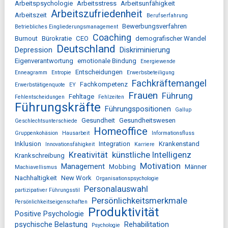
Arbeitspsychologie
Arbeitsstress
Arbeitsunfähigkeit
Arbeitszufriedenheit
Arbeitszeit
Berufserfahrung
Bewerbungsverfahren
Betriebliches Eingliederungsmanagement
Coaching
Burnout
Bürokratie
CEO
demografischer Wandel
Deutschland
Depression
Diskriminierung
Eigenverantwortung
emotionale Bindung
Energiewende
Entscheidungen
Enneagramm
Entropie
Erwerbsbeteiligung
Fachkräftemangel
Fachkompetenz
Erwerbstätigenquote
EY
Frauen
Führung
Fehltage
Fehlentscheidungen
Fehlzeiten
Führungskräfte
Führungspositionen
Gallup
Gesundheit
Gesundheitswesen
Geschlechtsunterschiede
Homeoffice
Gruppenkohäsion
Hausarbeit
Informationsfluss
Inklusion
Integration
Krankenstand
Innovationsfähigkeit
Karriere
Kreativität
künstliche Intelligenz
Krankschreibung
Motivation
Management
Mobbing
Männer
Machiavellismus
Nachhaltigkeit
New Work
Organisationspsychologie
Personalauswahl
partizipativer Führungsstil
Persönlichkeitsmerkmale
Persönlichkeitseigenschaften
Produktivität
Positive Psychologie
psychische Belastung
Rehabilitation
Psychologie