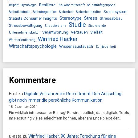
Resilienz
Report Psychologie
Risikobereitschaft
Selbsthilfegruppen
Sozialsystem
Selbstkontrolle
Selbstregulation
Sicherheit
Sicherheitskultur
Stereotype
Stress
Statista Consumer Insights
Stressabbau
Studie
Stressbewältigung
Stresstoleranz
Studierende
Verantwortung
Vertrauen
Vielfalt
Unternehmenskultur
Winfried Hacker
Werteorientierung
Wirtschaftspsychologie
Wissensaustausch
Zufriedenheit
Kommentare
Emil
zu
Digitale Verfahren im Recruitment: Den Ausschlag
gibt noch immer die persönliche Kommunikation
18. Dezember 2024
Ein wirklich interessanter Beitrag! Es wird deutlich, dass digitale Tools
im Recruiting vieles erleichtern können, aber am Ende bleibt der…
u-asta
zu
Winfried Hacker, 90 Jahre: Forschung für eine