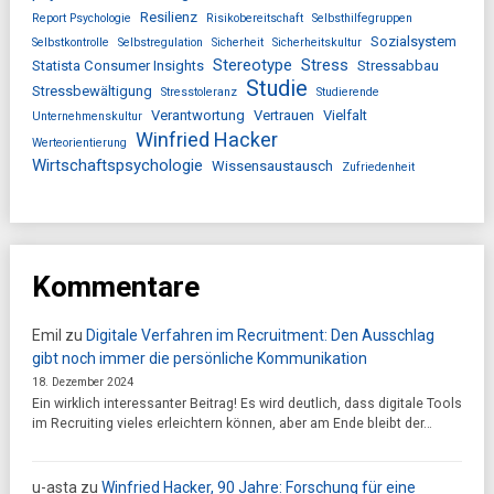
Resilienz
Report Psychologie
Risikobereitschaft
Selbsthilfegruppen
Sozialsystem
Selbstkontrolle
Selbstregulation
Sicherheit
Sicherheitskultur
Stereotype
Stress
Statista Consumer Insights
Stressabbau
Studie
Stressbewältigung
Stresstoleranz
Studierende
Verantwortung
Vertrauen
Vielfalt
Unternehmenskultur
Winfried Hacker
Werteorientierung
Wirtschaftspsychologie
Wissensaustausch
Zufriedenheit
Kommentare
Emil
zu
Digitale Verfahren im Recruitment: Den Ausschlag
gibt noch immer die persönliche Kommunikation
18. Dezember 2024
Ein wirklich interessanter Beitrag! Es wird deutlich, dass digitale Tools
im Recruiting vieles erleichtern können, aber am Ende bleibt der…
u-asta
zu
Winfried Hacker, 90 Jahre: Forschung für eine