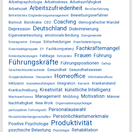
Arbeitspsychologie
Arbeitsstress
Arbeitsunfähigkeit
Arbeitszufriedenheit
Arbeitszeit
Berufserfahrung
Bewerbungsverfahren
Betriebliches Eingliederungsmanagement
Coaching
Burnout
Bürokratie
CEO
demografischer Wandel
Deutschland
Depression
Diskriminierung
Eigenverantwortung
emotionale Bindung
Energiewende
Entscheidungen
Enneagramm
Entropie
Erwerbsbeteiligung
Fachkräftemangel
Fachkompetenz
Erwerbstätigenquote
EY
Frauen
Führung
Fehltage
Fehlentscheidungen
Fehlzeiten
Führungskräfte
Führungspositionen
Gallup
Gesundheit
Gesundheitswesen
Geschlechtsunterschiede
Homeoffice
Gruppenkohäsion
Hausarbeit
Informationsfluss
Inklusion
Integration
Krankenstand
Innovationsfähigkeit
Karriere
Kreativität
künstliche Intelligenz
Krankschreibung
Motivation
Management
Mobbing
Männer
Machiavellismus
Nachhaltigkeit
New Work
Organisationspsychologie
Personalauswahl
partizipativer Führungsstil
Persönlichkeitsmerkmale
Persönlichkeitseigenschaften
Produktivität
Positive Psychologie
psychische Belastung
Rehabilitation
Psychologie