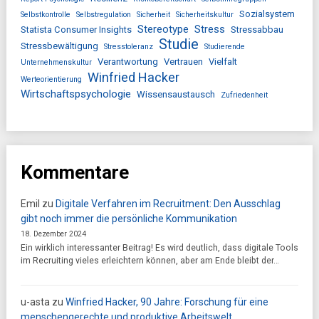
Sozialsystem
Selbstkontrolle
Selbstregulation
Sicherheit
Sicherheitskultur
Stereotype
Stress
Statista Consumer Insights
Stressabbau
Studie
Stressbewältigung
Stresstoleranz
Studierende
Verantwortung
Vertrauen
Vielfalt
Unternehmenskultur
Winfried Hacker
Werteorientierung
Wirtschaftspsychologie
Wissensaustausch
Zufriedenheit
Kommentare
Emil
zu
Digitale Verfahren im Recruitment: Den Ausschlag
gibt noch immer die persönliche Kommunikation
18. Dezember 2024
Ein wirklich interessanter Beitrag! Es wird deutlich, dass digitale Tools
im Recruiting vieles erleichtern können, aber am Ende bleibt der…
u-asta
zu
Winfried Hacker, 90 Jahre: Forschung für eine
menschengerechte und produktive Arbeitswelt