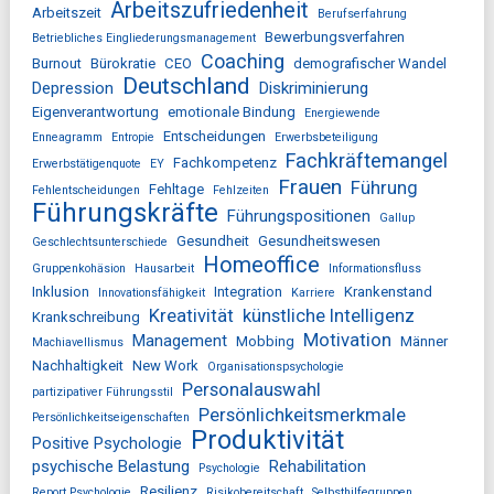
Arbeitszufriedenheit
Arbeitszeit
Berufserfahrung
Bewerbungsverfahren
Betriebliches Eingliederungsmanagement
Coaching
Burnout
Bürokratie
CEO
demografischer Wandel
Deutschland
Depression
Diskriminierung
Eigenverantwortung
emotionale Bindung
Energiewende
Entscheidungen
Enneagramm
Entropie
Erwerbsbeteiligung
Fachkräftemangel
Fachkompetenz
Erwerbstätigenquote
EY
Frauen
Führung
Fehltage
Fehlentscheidungen
Fehlzeiten
Führungskräfte
Führungspositionen
Gallup
Gesundheit
Gesundheitswesen
Geschlechtsunterschiede
Homeoffice
Gruppenkohäsion
Hausarbeit
Informationsfluss
Inklusion
Integration
Krankenstand
Innovationsfähigkeit
Karriere
Kreativität
künstliche Intelligenz
Krankschreibung
Motivation
Management
Mobbing
Männer
Machiavellismus
Nachhaltigkeit
New Work
Organisationspsychologie
Personalauswahl
partizipativer Führungsstil
Persönlichkeitsmerkmale
Persönlichkeitseigenschaften
Produktivität
Positive Psychologie
psychische Belastung
Rehabilitation
Psychologie
Resilienz
Report Psychologie
Risikobereitschaft
Selbsthilfegruppen