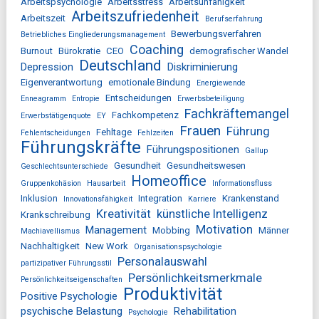
Arbeitspsychologie
Arbeitsstress
Arbeitsunfähigkeit
Arbeitszufriedenheit
Arbeitszeit
Berufserfahrung
Bewerbungsverfahren
Betriebliches Eingliederungsmanagement
Coaching
Burnout
Bürokratie
CEO
demografischer Wandel
Deutschland
Depression
Diskriminierung
Eigenverantwortung
emotionale Bindung
Energiewende
Entscheidungen
Enneagramm
Entropie
Erwerbsbeteiligung
Fachkräftemangel
Fachkompetenz
Erwerbstätigenquote
EY
Frauen
Führung
Fehltage
Fehlentscheidungen
Fehlzeiten
Führungskräfte
Führungspositionen
Gallup
Gesundheit
Gesundheitswesen
Geschlechtsunterschiede
Homeoffice
Gruppenkohäsion
Hausarbeit
Informationsfluss
Inklusion
Integration
Krankenstand
Innovationsfähigkeit
Karriere
Kreativität
künstliche Intelligenz
Krankschreibung
Motivation
Management
Mobbing
Männer
Machiavellismus
Nachhaltigkeit
New Work
Organisationspsychologie
Personalauswahl
partizipativer Führungsstil
Persönlichkeitsmerkmale
Persönlichkeitseigenschaften
Produktivität
Positive Psychologie
psychische Belastung
Rehabilitation
Psychologie