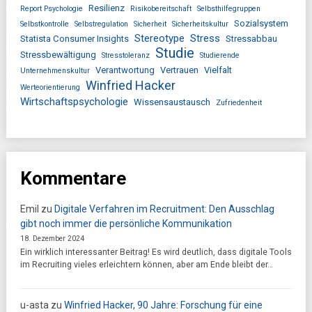
Resilienz
Report Psychologie
Risikobereitschaft
Selbsthilfegruppen
Sozialsystem
Selbstkontrolle
Selbstregulation
Sicherheit
Sicherheitskultur
Stereotype
Stress
Statista Consumer Insights
Stressabbau
Studie
Stressbewältigung
Stresstoleranz
Studierende
Verantwortung
Vertrauen
Vielfalt
Unternehmenskultur
Winfried Hacker
Werteorientierung
Wirtschaftspsychologie
Wissensaustausch
Zufriedenheit
Kommentare
Emil
zu
Digitale Verfahren im Recruitment: Den Ausschlag
gibt noch immer die persönliche Kommunikation
18. Dezember 2024
Ein wirklich interessanter Beitrag! Es wird deutlich, dass digitale Tools
im Recruiting vieles erleichtern können, aber am Ende bleibt der…
u-asta
zu
Winfried Hacker, 90 Jahre: Forschung für eine