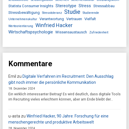
Stereotype
Stress
Statista Consumer Insights
Stressabbau
Studie
Stressbewältigung
Stresstoleranz
Studierende
Verantwortung
Vertrauen
Vielfalt
Unternehmenskultur
Winfried Hacker
Werteorientierung
Wirtschaftspsychologie
Wissensaustausch
Zufriedenheit
Kommentare
Emil
zu
Digitale Verfahren im Recruitment: Den Ausschlag
gibt noch immer die persönliche Kommunikation
18. Dezember 2024
Ein wirklich interessanter Beitrag! Es wird deutlich, dass digitale Tools
im Recruiting vieles erleichtern können, aber am Ende bleibt der…
u-asta
zu
Winfried Hacker, 90 Jahre: Forschung für eine
menschengerechte und produktive Arbeitswelt
28. November 2024