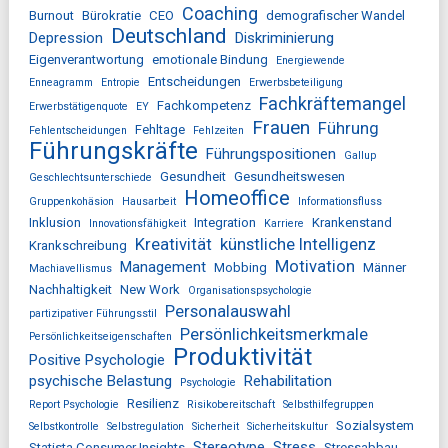
Coaching
Burnout
Bürokratie
CEO
demografischer Wandel
Deutschland
Depression
Diskriminierung
Eigenverantwortung
emotionale Bindung
Energiewende
Entscheidungen
Enneagramm
Entropie
Erwerbsbeteiligung
Fachkräftemangel
Fachkompetenz
Erwerbstätigenquote
EY
Frauen
Führung
Fehltage
Fehlentscheidungen
Fehlzeiten
Führungskräfte
Führungspositionen
Gallup
Gesundheit
Gesundheitswesen
Geschlechtsunterschiede
Homeoffice
Gruppenkohäsion
Hausarbeit
Informationsfluss
Inklusion
Integration
Krankenstand
Innovationsfähigkeit
Karriere
Kreativität
künstliche Intelligenz
Krankschreibung
Motivation
Management
Mobbing
Männer
Machiavellismus
Nachhaltigkeit
New Work
Organisationspsychologie
Personalauswahl
partizipativer Führungsstil
Persönlichkeitsmerkmale
Persönlichkeitseigenschaften
Produktivität
Positive Psychologie
psychische Belastung
Rehabilitation
Psychologie
Resilienz
Report Psychologie
Risikobereitschaft
Selbsthilfegruppen
Sozialsystem
Selbstkontrolle
Selbstregulation
Sicherheit
Sicherheitskultur
Stereotype
Stress
Statista Consumer Insights
Stressabbau